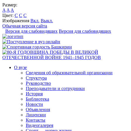
Размер:
A
A
A
Цвет:
C
C
C
Изображения
Вкл.
Выкл.
Обычная версия сайта
Версия для слабовидящих
Версия для слабовидящих
О вузе
Сведения об образовательной организации
Структура
Руководство
Преподаватели и сотрудники
История
Библиотека
Новости
Объявления
Лицензии
Контакты
Видеогалерея
Спорт — норма жизни