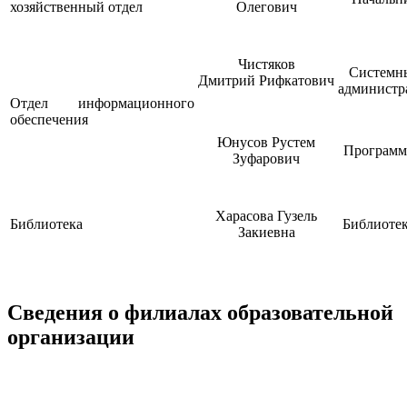
хозяйственный отдел
Олегович
Чистяков
Системн
Дмитрий Рифкатович
администр
Отдел информационного
обеспечения
Юнусов Рустем
Программ
Зуфарович
Харасова Гузель
Библиотека
Библиотек
Закиевна
Сведения о филиалах образовательной
организации