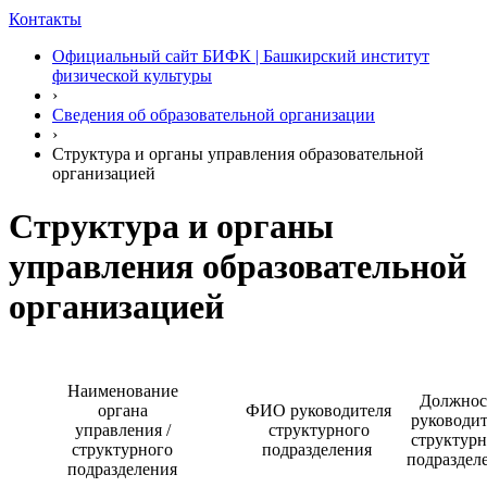
Контакты
Официальный сайт БИФК | Башкирский институт
физической культуры
›
Сведения об образовательной организации
›
Структура и органы управления образовательной
организацией
Структура и органы
управления образовательной
организацией
Наименование
Должнос
органа
ФИО руководителя
руководит
управления /
структурного
структурн
структурного
подразделения
подраздел
подразделения