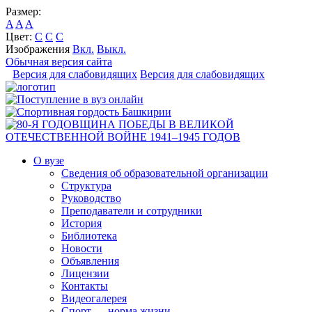
Размер:
A
A
A
Цвет:
C
C
C
Изображения
Вкл.
Выкл.
Обычная версия сайта
Версия для слабовидящих
Версия для слабовидящих
О вузе
Сведения об образовательной организации
Структура
Руководство
Преподаватели и сотрудники
История
Библиотека
Новости
Объявления
Лицензии
Контакты
Видеогалерея
Спорт — норма жизни