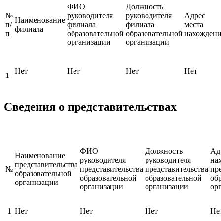
ФИО
Должность
№
руководителя
руководителя
Адрес
Наименование
п/
филиала
филиала
места
филиала
п
образовательной
образовательной
нахождени
организации
организации
Нет
Нет
Нет
Нет
1
Сведения о представительствах
ФИО
Должность
Ад
Наименование
руководителя
руководителя
на
представительства
№
представительства
представительства
пр
образовательной
образовательной
образовательной
об
организации
организации
организации
ор
1
Нет
Нет
Нет
Не