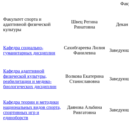
Фак
Факультет спорта и
Швец Регина
адаптивной физической
Декан
Ринатовна
культуры
Кафедра социально-
Сахибгареева Лилия
Заведую
гуманитарных дисциплин
Фанилевна
Кафедра адаптивной
физической культуры,
Волкова Екатерина
Заведую
реабилитации и медико-
Станиславовна
биологических дисциплин
Кафедра теории и методики
национальных видов спорта,
Даянова Альбина
Заведую
спортивных игр и
Ривгатовна
единоборств